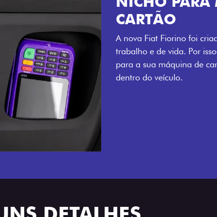
CHAVE COM 
Agora, a chave da sua nov
distância, e não mais som
esse que trazem ainda mais
UNS DETALHES