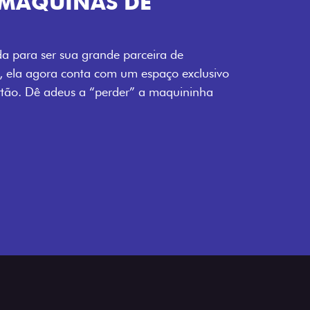
TELECOMANDO
a Fiorino pode abrir o veículo também à
ente pela fechadura. São detalhes como
 fluidez para o seu dia de trabalho.