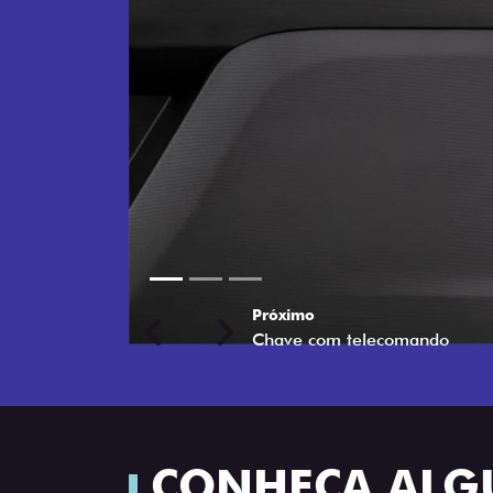
Próximo
Previous
Next
Porta-luvas com iluminação
CONHEÇA ALG