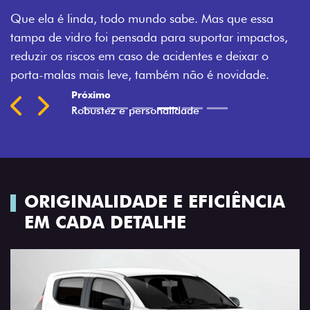
Compacto com espírito de gigante: o Fiat Mobi
a
combina visual urbano com detalhes exclusivos na
os,
versão Trekking, como novos adesivos e retrovisores
com acabamento em preto.
Previous
Next
ORIGINALIDADE E EFICIÊNCIA
EM CADA DETALHE