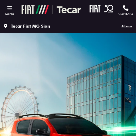
MENU
CONTATO
Tecar Fiat MG Sion
Alterar
ESTOU INTERESSADO
Versão escolhida