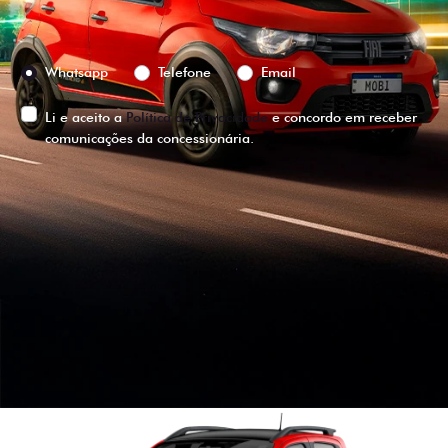
Preferência de contato:
Whatsapp
Telefone
Email
Li e aceito a
Política de Privacidade
e concordo em receber
comunicações da concessionária.
ENTRAR EM CONTATO
VISUALIZE O
VEÍCULO EM
360°