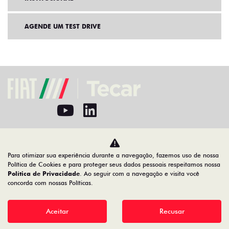
AGENDE UM TEST DRIVE
Home
VDP: fiat pulse
Para otimizar sua experiência durante a navegação, fazemos uso de nossa
Desacelere. Seu bem maior é a vida.
Política de Cookies e para proteger seus dados pessoais respeitamos nossa
Política de Privacidade
. Ao seguir com a navegação e visita você
concorda com nossas Políticas.
Aceitar
Recusar
TECAR MINAS AUTOMÓVEIS E SERVIÇOS LTDA
01.739.520/0001-83