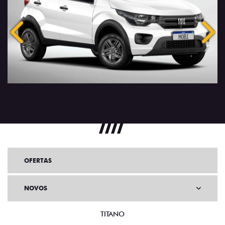
Anterior
Próx
OFERTAS
NOVOS
TITANO