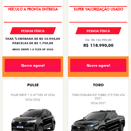
SUPERVALORIZAÇÃO DO USADO
VEÍCULO A PRONTA ENTREGA
PESSOA FÍSICA
PESSOA FÍSICA
TAXA % ENTRADA DE R$ 53.994,00
De: R$ 126.990,00
PARCELAS DE R$ 1.790,88
R$ 118.990,00
ARGO DRIVE 1.0 FLEX 4P 2026
Quero agora!
Quero agora!
PULSE
TORO
PULSE DRIVE 1.3 MT FLEX 4P 2026
TORO ENDURANCE TURBO 270 FLEX AT6
2027
2026/2026
2026/2027