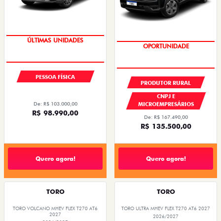
GRANDE CHANCE FIAT
GRANDE CHANCE FIAT
PESSOA FÍSICA
PRODUTOR RURAL
CNPJ E
De: R$ 103.000,00
MICROEMPRESÁRIOS
R$ 98.990,00
De: R$ 167.490,00
R$ 135.500,00
Quero agora!
Quero agora!
TORO
TORO
TORO VOLCANO MHEV FLEX T270 AT6
TORO ULTRA MHEV FLEX T270 AT6 2027
2027
2026/2027