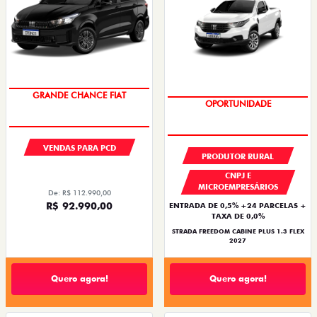
OPORTUNIDADE
TAXA 0,99%
VENDAS PARA PCD
PRODUTOR RURAL
CNPJ E
MICROEMPRESÁRIOS
De: R$ 112.990,00
R$ 92.990,00
ENTRADA DE 0,5% +24 PARCELAS +
TAXA DE 0,0%
STRADA FREEDOM CABINE PLUS 1.3 FLEX
2027
Quero agora!
Quero agora!