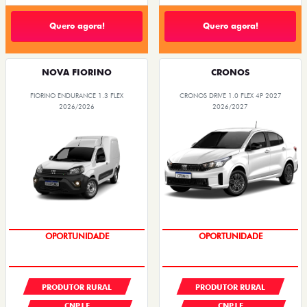
Quero agora!
Quero agora!
NOVA FIORINO
CRONOS
FIORINO ENDURANCE 1.3 FLEX
CRONOS DRIVE 1.0 FLEX 4P 2027
2026/2026
2026/2027
GRANDE CHANCE FIAT
GRANDE CHANCE FIAT
PRODUTOR RURAL
PRODUTOR RURAL
CNPJ E
CNPJ E