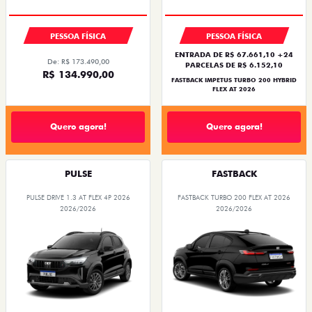
PESSOA FÍSICA
PESSOA FÍSICA
ENTRADA DE R$ 67.661,10 +24
De: R$ 173.490,00
PARCELAS DE R$ 6.152,10
R$ 134.990,00
FASTBACK IMPETUS TURBO 200 HYBRID
FLEX AT 2026
Quero agora!
Quero agora!
PULSE
FASTBACK
PULSE DRIVE 1.3 AT FLEX 4P 2026
FASTBACK TURBO 200 FLEX AT 2026
2026/2026
2026/2026