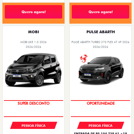
Quero agora!
Quero agora!
MOBI
PULSE ABARTH
MOBI LIKE 1.0 2026
PULSE ABARTH TURBO 270 FLEX AT 4P 2026
2026/2026
2026/2026
TAXA ZERO
TAXA ZERO
PESSOA FÍSICA
PESSOA FÍSICA
ENTRADA DE R$ 104.728,61 +18