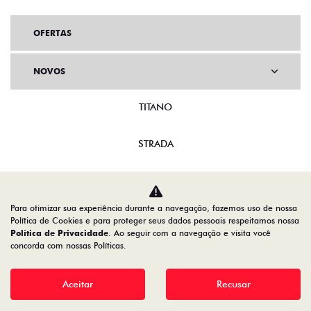
OFERTAS
NOVOS
TITANO
STRADA
TORO
Para otimizar sua experiência durante a navegação, fazemos uso de nossa
FASTBACK HYBRID
Política de Cookies e para proteger seus dados pessoais respeitamos nossa
Política de Privacidade
. Ao seguir com a navegação e visita você
concorda com nossas Políticas.
PULSE
Aceitar
Recusar
FASTBACK