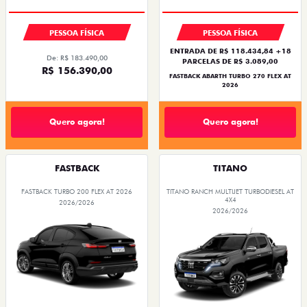
PESSOA FÍSICA
PESSOA FÍSICA
ENTRADA DE R$ 118.434,84 +18
De: R$ 183.490,00
PARCELAS DE R$ 3.089,00
R$ 156.390,00
FASTBACK ABARTH TURBO 270 FLEX AT
2026
Quero agora!
Quero agora!
FASTBACK
TITANO
FASTBACK TURBO 200 FLEX AT 2026
TITANO RANCH MULTIJET TURBODIESEL AT
4X4
2026/2026
2026/2026