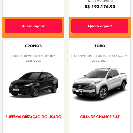
De: R$ 238.490,00
R$ 193.176,90
Quero agora!
Quero agora!
CRONOS
TORO
CRONOS DRIVE 1.3 FLEX 4P 2026
TORO FREEDOM TURBO 270 FLEX AT6 2027
2026/2026
2026/2027
OPORTUNIDADE
OPORTUNIDADE