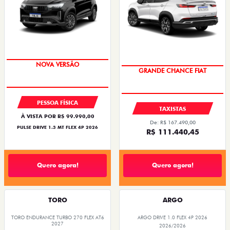
PREÇO IMPERDÍVEL
OPORTUNIDADE
PESSOA FÍSICA
TAXISTAS
À VISTA POR R$ 99.990,00
De: R$ 167.490,00
PULSE DRIVE 1.3 MT FLEX 4P 2026
R$ 111.440,45
Quero agora!
Quero agora!
TORO
ARGO
TORO ENDURANCE TURBO 270 FLEX AT6
ARGO DRIVE 1.0 FLEX 4P 2026
2027
2026/2026