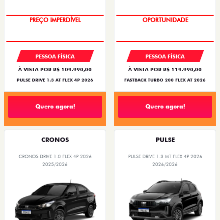
O SUV AUTOMÁTICO MAIS
OPORTUNIDADE
BARATO DO BRASIL
PESSOA FÍSICA
PESSOA FÍSICA
À VISTA POR R$ 109.990,00
À VISTA POR R$ 119.990,00
PULSE DRIVE 1.3 AT FLEX 4P 2026
FASTBACK TURBO 200 FLEX AT 2026
Quero agora!
Quero agora!
CRONOS
PULSE
CRONOS DRIVE 1.0 FLEX 4P 2026
PULSE DRIVE 1.3 MT FLEX 4P 2026
2025/2026
2026/2026