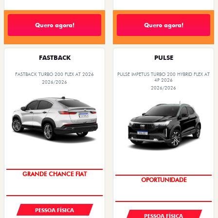
Quero agora!
Quero agora!
FASTBACK
PULSE
FASTBACK TURBO 200 FLEX AT 2026
PULSE IMPETUS TURBO 200 HYBRID FLEX AT
4P 2026
2026/2026
2026/2026
ÚLTIMAS UNIDADES
GRANDE CHANCE FIAT
PESSOA FÍSICA
PESSOA FÍSICA