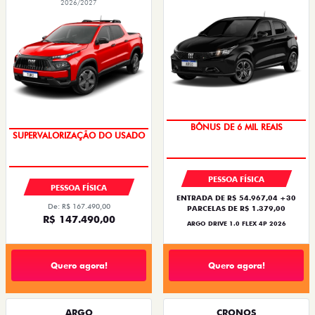
2026/2027
TAXA ZERO
COM USADO NA TROCA
PESSOA FÍSICA
PESSOA FÍSICA
ENTRADA DE R$ 54.967,04 +30
De: R$ 167.490,00
PARCELAS DE R$ 1.379,00
R$ 147.490,00
ARGO DRIVE 1.0 FLEX 4P 2026
Quero agora!
Quero agora!
ARGO
CRONOS