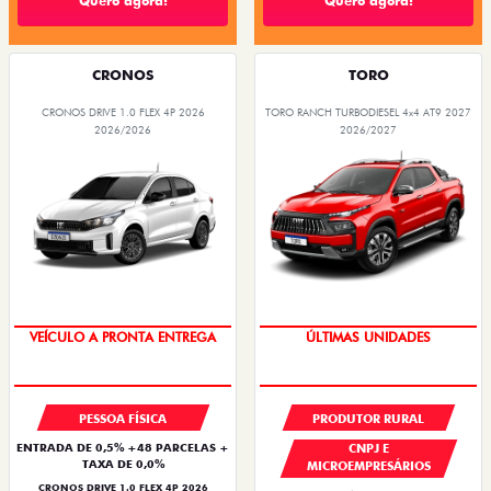
Quero agora!
Quero agora!
CRONOS
TORO
CRONOS DRIVE 1.0 FLEX 4P 2026
TORO RANCH TURBODIESEL 4x4 AT9 2027
2026/2026
2026/2027
SUPER VALORIZAÇÃO USADO
GRANDE CHANCE FIAT
PESSOA FÍSICA
PRODUTOR RURAL
ENTRADA DE 0,5% +48 PARCELAS +
CNPJ E
TAXA DE 0,0%
MICROEMPRESÁRIOS
CRONOS DRIVE 1.0 FLEX 4P 2026