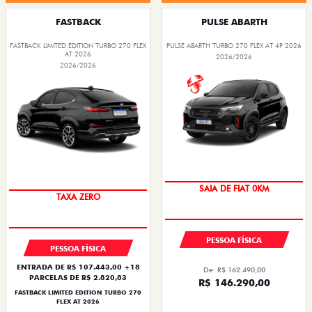
FASTBACK
PULSE ABARTH
FASTBACK LIMITED EDITION TURBO 270 FLEX
PULSE ABARTH TURBO 270 FLEX AT 4P 2026
AT 2026
2026/2026
2026/2026
OPORTUNIDADE
PREÇO IMPERDÍVEL
PESSOA FÍSICA
PESSOA FÍSICA
ENTRADA DE R$ 107.443,00 +18
De: R$ 162.490,00
PARCELAS DE R$ 2.820,83
R$ 146.290,00
FASTBACK LIMITED EDITION TURBO 270
FLEX AT 2026