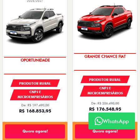
2026/2027
OPORTUNIDADE
VEÍCULO A PRONTA ENTREGA
PRODUTOR RURAL
PRODUTOR RURAL
CNPJ E
CNPJ E
MICROEMPRESÁRIOS
MICROEMPRESÁRIOS
De: R$ 206.490,00
De: R$ 197.490,00
R$ 176.548,95
R$ 168.853,95
WhatsApp
Quero agora!
Quero agora!