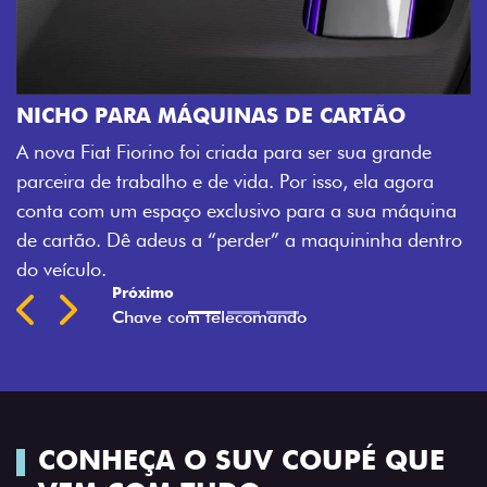
ÁQUINAS DE CARTÃO
CHAVE COM TELE
foi criada para ser sua grande
Agora, a chave da sua n
 e de vida. Por isso, ela agora
veículo também à distâ
o exclusivo para a sua máquina
fechadura. São detalhe
s a “perder” a maquininha dentro
mais fluidez para o seu 
Previous
Next
CONHEÇA O SUV COUPÉ QUE